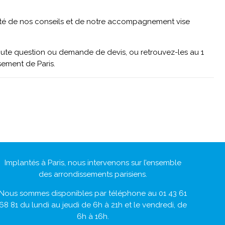
lité de nos conseils et de notre accompagnement vise
ute question ou demande de devis, ou retrouvez-les au 1
sement de Paris.
Implantés à Paris, nous intervenons sur l’ensemble
des arrondissements parisiens.
Nous sommes disponibles par téléphone au 01 43 61
68 81 du lundi au jeudi de 6h à 21h et le vendredi, de
6h à 16h.