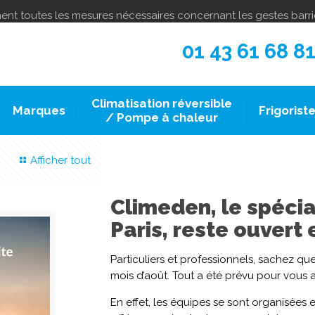
nnent toutes les mesures nécessaires concernant les gestes barriè
01 43 61 68 8
Climatisation réversible
Marques
Frigorist
/ Pompe à chaleur
Afficher tout
Climeden, le spécia
Paris, reste ouvert 
Particuliers et professionnels, sachez que
mois d’août. Tout a été prévu pour vous a
En effet, les équipes se sont organisées 