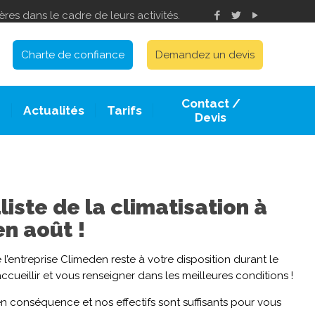
res dans le cadre de leurs activités.
1
Charte de confiance
Demandez un devis
Contact /
e
Actualités
Tarifs
Devis
liste de la climatisation à
en août !
 l’entreprise Climeden reste à votre disposition durant le
ccueillir et vous renseigner dans les meilleures conditions !
en conséquence et nos effectifs sont suffisants pour vous